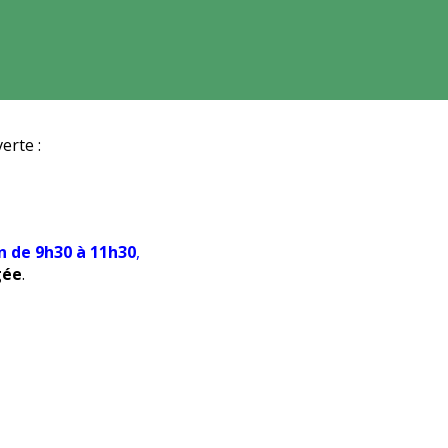
erte :
n de 9h30 à 11h30
,
gée
.