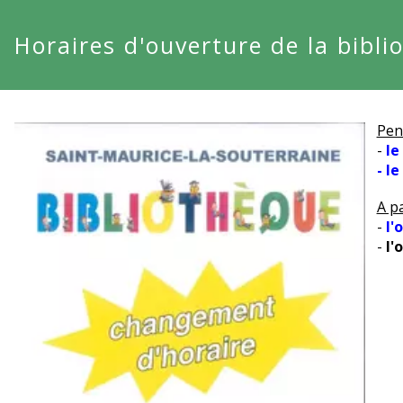
Horaires d'ouverture de la bibli
Pen
- 
le
- l
A pa
- 
l'
-
 l